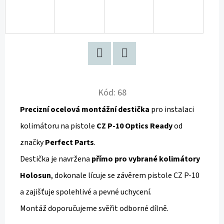
D
E
O
D
P
O
A
R
T
F
U
w
a
Kód:
68
T
Č
i
c
Precizní ocelová montážní destička
pro instalaci
U
t
e
J
kolimátoru na pistole
CZ P-10 Optics Ready
od
E
t
b
značky
Perfect Parts
.
M
e
o
Destička je navržena
přímo pro vybrané kolimátory
E
r
o
Holosun
, dokonale lícuje se závěrem pistole CZ P-10
k
a zajišťuje spolehlivé a pevné uchycení.
M
Montáž doporučujeme svěřit odborné dílně.
Í
Ř