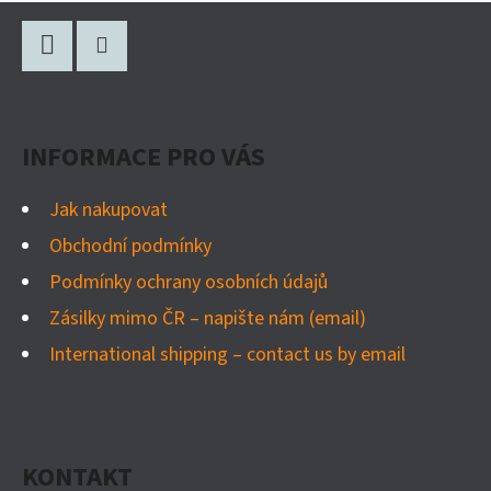
Z
Á
P
F
I
A
a
n
INFORMACE PRO VÁS
T
c
s
Í
e
t
Jak nakupovat
b
a
Obchodní podmínky
o
g
Podmínky ochrany osobních údajů
o
r
Zásilky mimo ČR – napište nám (email)
k
a
International shipping – contact us by email
m
KONTAKT