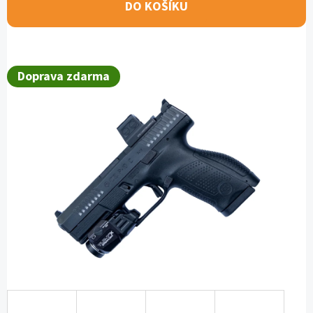
E
DO KOŠÍKU
T
E
N
Doprava zdarma
A
J
Í
T
?
H
L