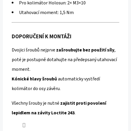
Pro kolimátor Holosun: 2× M3×10
Utahovací moment: 1,5 Nm
DOPORUČENÍ K MONTÁŽI
Dvojici šroubů nejprve
zašroubujte bez použití síly
,
poté je postupně dotahujte na předepsaný utahovací
moment.
Kónické hlavy šroubů
automaticky vystředí
kolimátor do osy závěru.
Všechny šrouby je nutné
zajistit proti povolení
lepidlem na závity Loctite 243
.