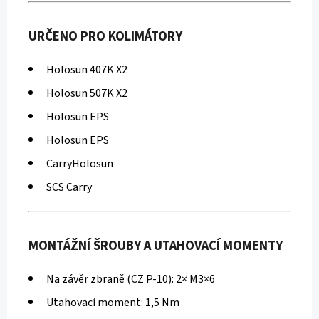
I
D
L
URČENO PRO KOLIMÁTORY
A
G
L
Holosun 407K X2
O
C
Holosun 507K X2
K
S
Holosun EPS
T
A
Holosun EPS
N
D
CarryHolosun
A
R
SCS Carry
D
2
2
MONTÁŽNÍ ŠROUBY A UTAHOVACÍ MOMENTY
9
0
K
Na závěr zbraně (CZ P-10): 2× M3×6
č
Utahovací moment: 1,5 Nm