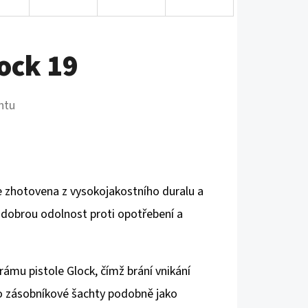
k
ock 19
ntu
 je zhotovena z vysokojakostního duralu a
dobrou odolnost proti opotřebení a
ámu pistole Glock, čímž brání vnikání
o zásobníkové šachty podobně jako