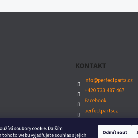
KONTAKT
info
@
perfectparts.cz
+420 733 487 467
Facebook
perfectpartscz
l
užívá soubory cookie. Dalším
Odmítnout
tohoto webu vyjadřujete souhlas s jejich