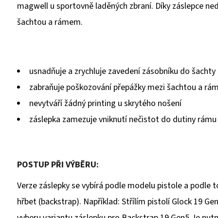
magwell u sportovně laděných zbraní. Díky záslepce ne
šachtou a rámem.
usnadňuje a zrychluje zavedení zásobníku do šachty
zabraňuje poškozování přepážky mezi šachtou a r
nevytváří žádný printing u skrytého nošení
záslepka zamezuje vniknutí nečistot do dutiny rámu
POSTUP PŘI VÝBĚRU:
Verze záslepky se vybírá podle modelu pistole a podle t
hřbet (backstrap). Například: Střílím pistolí Glock 19 
vyberu variantu záslepku pro Backstrap 19 Gen5.
Je nutn