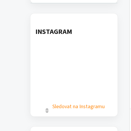
Í
t
P
k
A
a
ZÁLOŽNÍ MÍŘIDLA GLOCK SLIM
N
t
1 890 Kč
INSTAGRAM
E
e
L
g
o
r
i
e
Sledovat na Instagramu