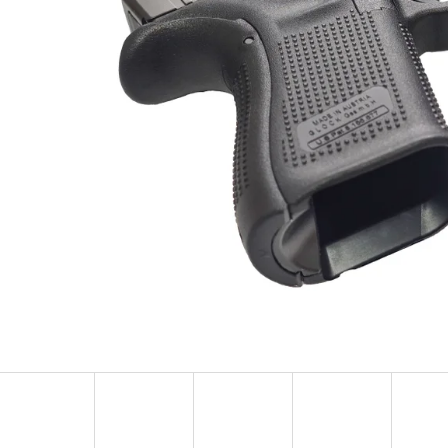
T
STŘELECKÝ GONG IPSC
PODLOŽKOVÁ DEST
4 600 Kč
1 390 Kč