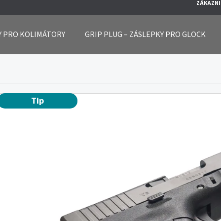
ZÁKAZNI
Y PRO KOLIMÁTORY
GRIP PLUG – ZÁSLEPKY PRO GLOCK
O POTŘEBUJETE NAJÍT?
Tip
H
L
DOPORUČUJEME
E
D
A