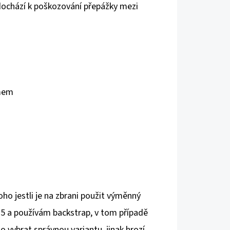
dochází k poškozování přepážky mezi
ámem
oho jestli je na zbrani použit výměnný
Gen5 a používám backstrap, v tom případě
o vybrat správnou variantu, jinak hrozí,